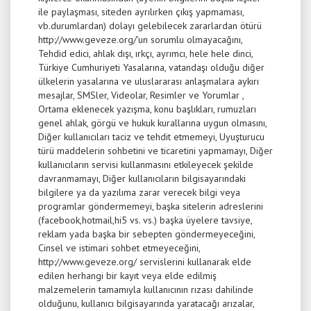
ile paylaşması, siteden ayrılırken çıkış yapmaması,
vb.durumlardan) dolayı gelebilecek zararlardan ötürü
http://www.geveze.org/’un sorumlu olmayacağını,
Tehdid edici, ahlak dışı, ırkçı, ayrımcı, hele hele dinci,
Türkiye Cumhuriyeti Yasalarına, vatandaşı olduğu diğer
ülkelerin yasalarına ve uluslararası anlaşmalara aykırı
mesajlar, SMSler, Videolar, Resimler ve Yorumlar ,
Ortama eklenecek yazışma, konu başlıkları, rumuzları
genel ahlak, görgü ve hukuk kurallarına uygun olmasını,
Diğer kullanıcıları taciz ve tehdit etmemeyi, Uyuşturucu
türü maddelerin sohbetini ve ticaretini yapmamayı, Diğer
kullanıcıların servisi kullanmasını etkileyecek şekilde
davranmamayı, Diğer kullanıcıların bilgisayarındaki
bilgilere ya da yazılıma zarar verecek bilgi veya
programlar göndermemeyi, başka sitelerin adreslerini
(facebook,hotmail,hi5 vs. vs.) başka üyelere tavsiye,
reklam yada başka bir sebepten göndermeyeceğini,
Cinsel ve istimari sohbet etmeyeceğini,
http://www.geveze.org/ servislerini kullanarak elde
edilen herhangi bir kayıt veya elde edilmiş
malzemelerin tamamıyla kullanıcının rızası dahilinde
olduğunu, kullanıcı bilgisayarında yaratacağı arızalar,