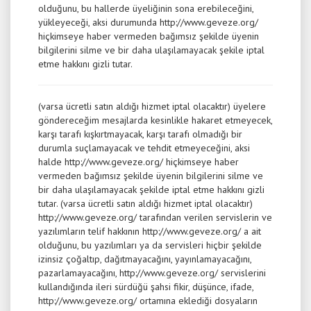
olduğunu, bu hallerde üyeliğinin sona erebileceğini,
yükleyeceği, aksi durumunda http://www.geveze.org/
hiçkimseye haber vermeden bağımsız şekilde üyenin
bilgilerini silme ve bir daha ulaşılamayacak şekile iptal
etme hakkını gizli tutar.
(varsa ücretli satın aldığı hizmet iptal olacaktır) üyelere
göndereceğim mesajlarda kesinlikle hakaret etmeyecek,
karşı tarafı kışkırtmayacak, karşı tarafı olmadığı bir
durumla suçlamayacak ve tehdit etmeyeceğini, aksi
halde http://www.geveze.org/ hiçkimseye haber
vermeden bağımsız şekilde üyenin bilgilerini silme ve
bir daha ulaşılamayacak şekilde iptal etme hakkını gizli
tutar. (varsa ücretli satın aldığı hizmet iptal olacaktır)
http://www.geveze.org/ tarafından verilen servislerin ve
yazılımların telif hakkının http://www.geveze.org/ a ait
olduğunu, bu yazılımları ya da servisleri hiçbir şekilde
izinsiz çoğaltıp, dağıtmayacağını, yayınlamayacağını,
pazarlamayacağını, http://www.geveze.org/ servislerini
kullandığında ileri sürdüğü şahsi fikir, düşünce, ifade,
http://www.geveze.org/ ortamına eklediği dosyaların