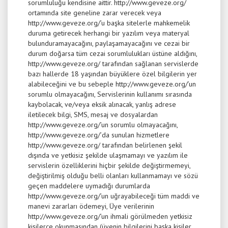
sorumluluğu kendisine aittir. http://www.geveze.org/
ortamında site geneline zarar verecek veya
http://www.geveze.org/’u başka sitelerle mahkemelik
duruma getirecek herhangi bir yazılım veya materyal
bulunduramayacağını, paylaşamayacağını ve cezai bir
durum doğarsa tüm cezai sorumlulukları üstüne aldığını,
http://www.geveze.org/ tarafından sağlanan servislerde
bazı hallerde 18 yaşından büyüklere özel bilgilerin yer
alabileceğini ve bu sebeple http://www.geveze.org/’un
sorumlu olmayacağını, Servislerinin kullanımı sırasında
kaybolacak, ve/veya eksik alınacak, yanlış adrese
iletilecek bilgi, SMS, mesaj ve dosyalardan
http://www.geveze.org/’un sorumlu olmayacağını,
http://www.geveze.org/’da sunulan hizmetlere
http://www.geveze.org/ tarafından belirlenen şekil
dışında ve yetkisiz şekilde ulaşmamayı ve yazılım ile
servislerin özelliklerini hiçbir şekilde değiştirmemeyi,
değiştirilmiş olduğu belli olanları kullanmamayı ve sözü
geçen maddelere uymadığı durumlarda
http://www.geveze.org/’un uğrayabileceği tüm maddi ve
manevi zararları ödemeyi, Üye verilerinin
http://www.geveze.org/’un ihmali görülmeden yetkisiz
kişilerce okunmasından (üyenin bilgilerini başka kişiler