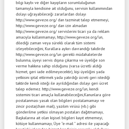
bilgi kaybı ve diğer kayıpların sorumluluğunun
tamamıyla kendisine ait olduğunu, servisin kullanımından
dolayı uğrayabileceği zararlardan dolayı
http://www.geveze.org/ dan tazminat talep etmemeyi,
http://www.geveze.org/ dan izin almadan
http://www.geveze.org/ servislerini ticari ya da reklam
amacıyla kullanmamayı, http://www.geveze.org/’un,
dilediği zaman veya sürekli olarak tüm sistemi
izleyebileceğini, Kurallara aykırı davrandığı takdirde
http://www.geveze.org/’un gerekli müdahalelerde
bulunma, üyeyi servis dışına çıkarma ve üyeliğe son
verme hakkına sahip olduğunu (varsa ücretli aldığı
hizmet, geri iade edilmeyecektir), kişi üyeliğini yada
yetkisini iptal ettirmek yada yatırdığı ücreti geri istediği
taktirde kendi isteği ile ayrıldığından dolayı geri ücret
talep edemez. http://www.geveze.org/’un, kendi
sistemini ticari amaçla kullanabileceğini,Kanunlara göre
postalanması yasak olan bilgileri postalamamayı ve
zincir posta(chain mail), yazılım virüsü (vb.) gibi
gönderilme yetkisi olmayan postaları dağıtmamayı,
Başkalarına ait olan kişisel bilgileri kayıt etmemeyi,
kötüye kullanmamayı, Üye “e-mail ” adresi ile yapacağı